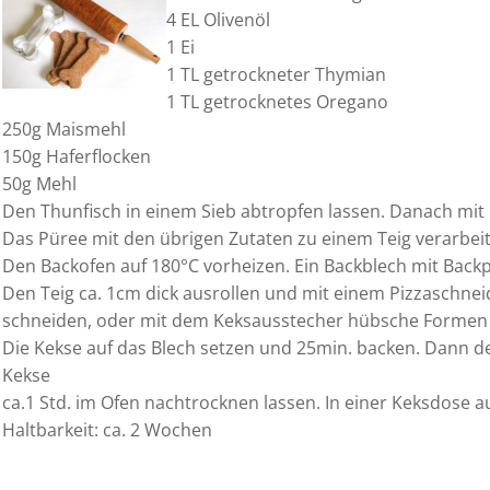
4 EL Olivenöl
1 Ei
1 TL getrockneter Thymian
1 TL getrocknetes Oregano
250g Maismehl
150g Haferflocken
50g Mehl
Den Thunfisch in einem Sieb abtropfen lassen. Danach mit 
Das Püree mit den übrigen Zutaten zu einem Teig verarbei
Den Backofen auf 180°C vorheizen. Ein Backblech mit Backp
Den Teig ca. 1cm dick ausrollen und mit einem Pizzaschnei
schneiden, oder mit dem Keksausstecher hübsche Formen
Die Kekse auf das Blech setzen und 25min. backen. Dann d
Kekse
ca.1 Std. im Ofen nachtrocknen lassen. In einer Keksdose 
Haltbarkeit: ca. 2 Wochen