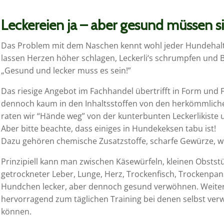
Leckereien ja – aber gesund müssen si
Das Problem mit dem Naschen kennt wohl jeder Hundehal
lassen Herzen höher schlagen, Leckerli‘s schrumpfen und B
„Gesund und lecker muss es sein!”
Das riesige Angebot im Fachhandel übertrifft in Form und F
dennoch kaum in den Inhaltsstoffen von den herkömmlich
raten wir “Hände weg” von der kunterbunten Leckerlikiste u
Aber bitte beachte, dass einiges in Hundekeksen tabu ist!
Dazu gehören chemische Zusatzstoffe, scharfe Gewürze, w
Prinzipiell kann man zwischen Käsewürfeln, kleinen Obsts
getrockneter Leber, Lunge, Herz, Trockenfisch, Trockenpan
Hundchen lecker, aber dennoch gesund verwöhnen. Weiterhi
hervorragend zum täglichen Training bei denen selbst ve
können.