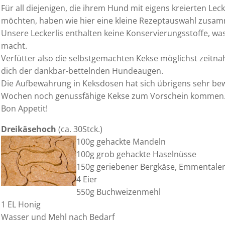
Für all diejenigen, die ihrem Hund mit eigens kreierten Le
möchten, haben wie hier eine kleine Rezeptauswahl zusam
Unsere Leckerlis enthalten keine Konservierungsstoffe, was 
macht.
Verfütter also die selbstgemachten Kekse möglichst zeitn
dich der dankbar-bettelnden Hundeaugen.
Die Aufbewahrung in Keksdosen hat sich übrigens sehr bew
Wochen noch genussfähige Kekse zum Vorschein kommen
Bon Appetit!
Dreikäsehoch
(ca. 30Stck.)
100g gehackte Mandeln
100g grob gehackte Haselnüsse
150g geriebener Bergkäse, Emmentale
4 Eier
550g Buchweizenmehl
1 EL Honig
Wasser und Mehl nach Bedarf