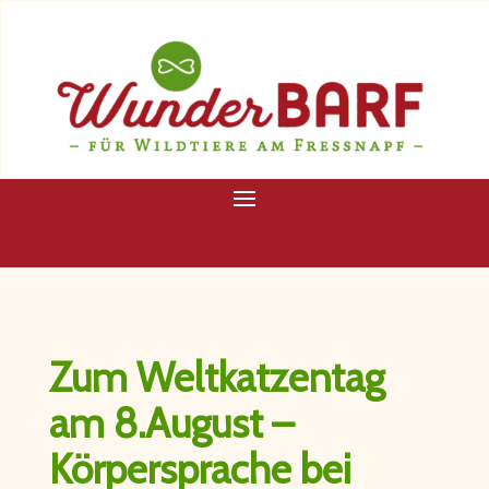
Zum Weltkatzentag
am 8.August –
Körpersprache bei