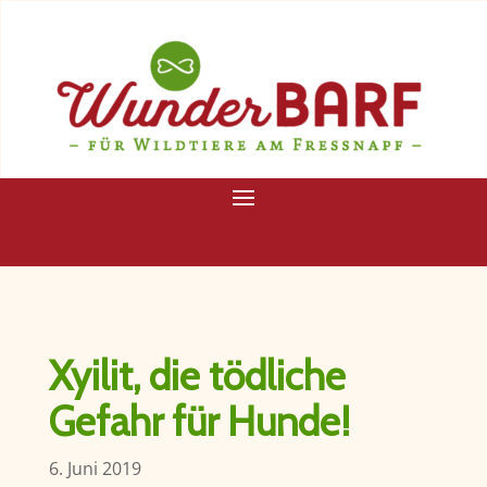
Xyilit, die tödliche
Gefahr für Hunde!
6. Juni 2019