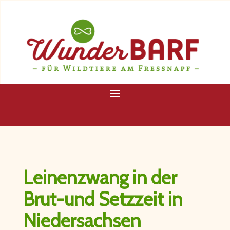
Leinenzwang in der
Brut-und Setzzeit in
Niedersachsen