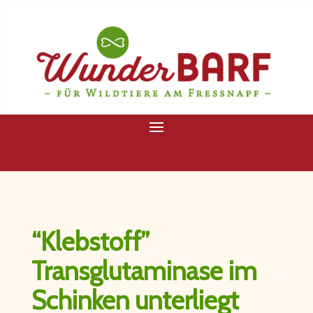
“Klebstoff”
Transglutaminase im
Schinken unterliegt