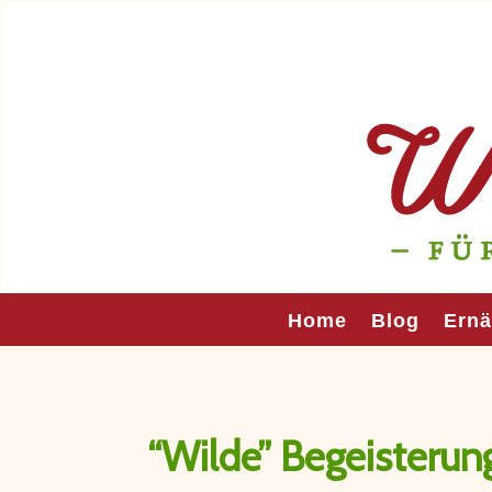
Home
Blog
Ern
“Wilde” Begeisterun