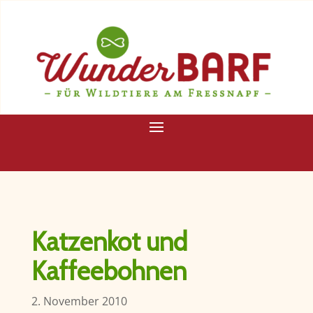
Katzenkot und
Kaffeebohnen
2. November 2010