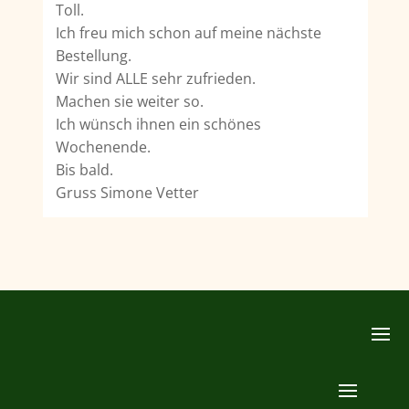
Toll.
Ich freu mich schon auf meine nächste
Bestellung.
Wir sind ALLE sehr zufrieden.
Machen sie weiter so.
Ich wünsch ihnen ein schönes
Wochenende.
Bis bald.
Gruss Simone Vetter