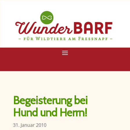
Begeisterung bei
Hund und Herrn!
31. Januar 2010