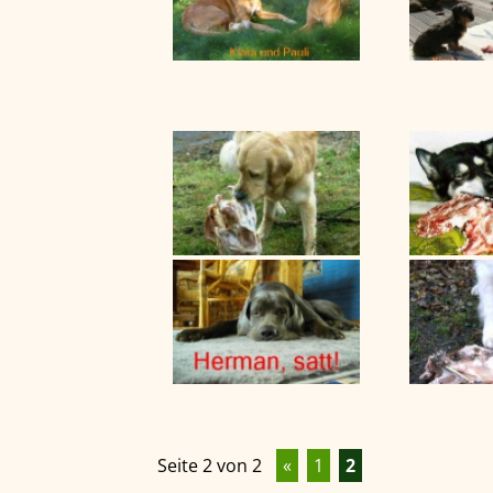
Seite 2 von 2
«
1
2