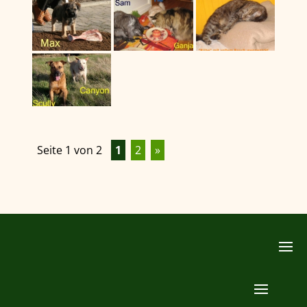
Seite 1 von 2
1
2
»